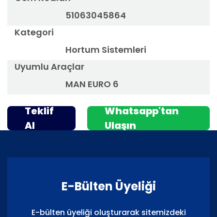
51063045864
Kategori
Hortum Sistemleri
Uyumlu Araçlar
MAN EURO 6
Teklif
Whatsapp'tan
Al
Ulaşın
E-Bülten Üyeliği
E-bülten üyeliği oluşturarak sitemizdeki