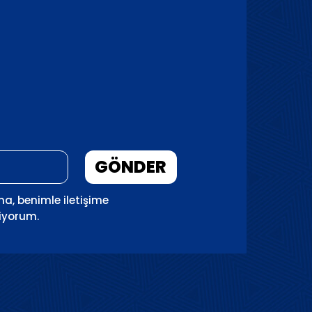
GÖNDER
ına, benimle iletişime
riyorum.